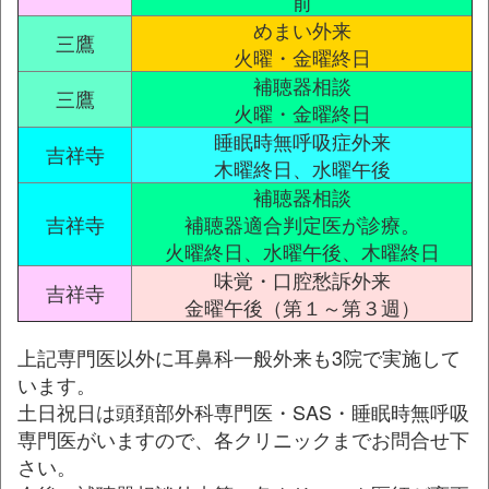
前
めまい外来
三鷹
火曜・金曜終日
補聴器相談
三鷹
火曜・金曜終日
睡眠時無呼吸症外来
吉祥寺
木曜終日、水曜午後
補聴器相談
吉祥寺
補聴器適合判定医が診療。
火曜終日、水曜午後、木曜終日
味覚・口腔愁訴外来
吉祥寺
金曜午後（第１～第３週）
上記専門医以外に耳鼻科一般外来も3院で実施して
います。
土日祝日は頭頚部外科専門医・SAS・睡眠時無呼吸
専門医がいますので、各クリニックまでお問合せ下
さい。